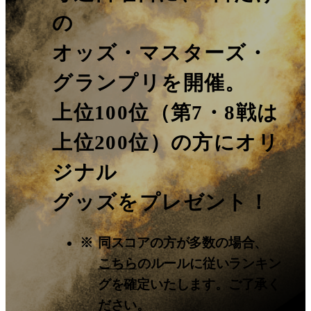
の
オッズ・マスターズ・
グランプリを開催。
上位100位（第7・8戦は
上位200位）の方に
オリ
ジナル
グッズをプレゼント！
※
同スコアの方が多数の場合、
こちら
のルールに従いランキン
グを確定いたします。ご了承く
ださい。