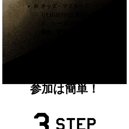
※
オッズ・マスターズ・グランプ
リLIGHTの入賞は一度限りとな
り、シーズン中に一度入賞した
場合、翌週以降は参加できませ
ん。
参加は簡単！
3
STEP