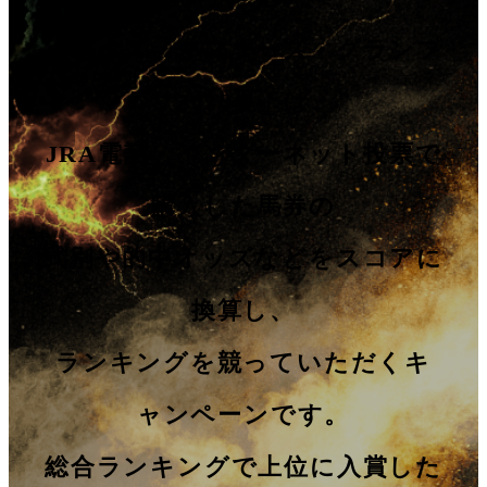
「オッズ・マスターズ・グランプ
リ2026夏」は、
JRA電話・インターネット投票で
購入した馬券の
式別や的中オッズなどをスコアに
換算し、
ランキングを競っていただくキ
ャンペーンです。
総合ランキングで上位に入賞した