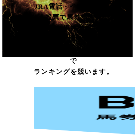
JRA電話・インターネッ
ト投票で馬券を購入！
購入した馬券の式別や的
中オッズによって
mpを獲得、累計スコア
で
ランキングを競います。