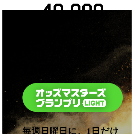
40,000
位
以内の
順位の下一桁が0の方、
3,500名様が当選となります。
さらに
毎週日曜日に、
1日だけ